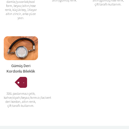
altın/gümüş renk.
altın/gümüş/rose renk,
damla/yuvarlak/oval
çift taraflı kullanım.
form, beyaz/altın/rose
renk, küçük boy, 14 ayar
altın zincir, arka yüze
yazı.
Gümüş Deri
Kordonlu Bileklik
-
316L paslanmaz çelik,
kahve/siyah/beyaz/kırmızı/lacivert
deri kordon, altın renk,
çift taraflı kullanım.