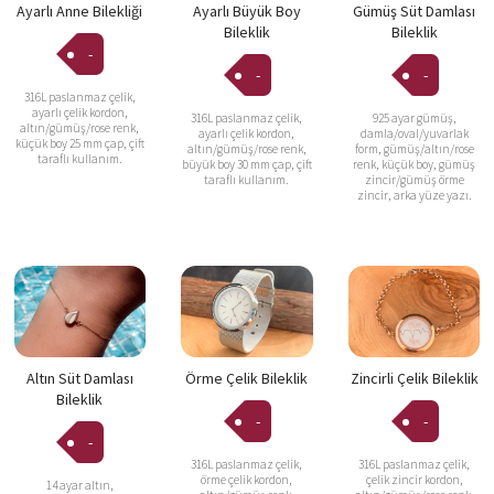
Ayarlı Anne Bilekliği
Ayarlı Büyük Boy
Gümüş Süt Damlası
Bileklik
Bileklik
-
-
-
316L paslanmaz çelik,
ayarlı çelik kordon,
316L paslanmaz çelik,
925 ayar gümüş,
altın/gümüş/rose renk,
ayarlı çelik kordon,
damla/oval/yuvarlak
küçük boy 25 mm çap, çift
altın/gümüş/rose renk,
form, gümüş/altın/rose
taraflı kullanım.
büyük boy 30 mm çap, çift
renk, küçük boy, gümüş
taraflı kullanım.
zincir/gümüş örme
zincir, arka yüze yazı.
Altın Süt Damlası
Örme Çelik Bileklik
Zincirli Çelik Bileklik
Bileklik
-
-
-
316L paslanmaz çelik,
316L paslanmaz çelik,
örme çelik kordon,
çelik zincir kordon,
14 ayar altın,